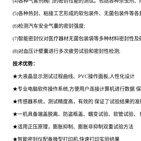
(4)各种气雾剂阀门的密封性能的测试。包括各种杀虫剂、
(5)各种热封、粘接工艺形成的软包装件、无菌包装件等各
(6)检测汽车安全气囊的密封强度;
(7)智能密封仪对医疗器材无菌包装袋等多种材料密封性及破
(8)对血压计壁囊进行多次疲劳试验和密封性检测;
技术优势：
★大液晶显示测试过程曲线、PVC操作面板,人性化设计
★专业电脑软件操作系统,方便用户连接计算机进行数据 保
★传感器系统，测试精度高，有效的 保证了试验结果的准
★一机具备端盖脱离、防盗瓶盖、蠕变试验、软管试验、 蠕
★适用正压原理，膨胀抑制、膨胀非抑制双重试验方法
★智能密封仪配备微型打印机,快速打印实验结果