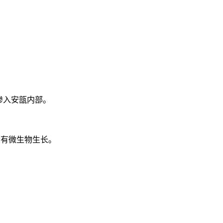
否渗入安瓿内部。
是否有微生物生长。