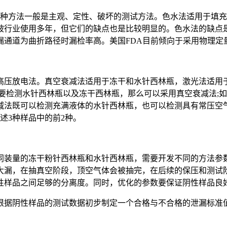
方法一般是主观、定性、破坏的测试方法。色水法适用于填充
被行业使用多年，但它们的缺点也是比较明显的。色水法的缺点是
漏通道为曲折路径时漏检率高。美国FDA目前倾向于采用物理定
压放电法。真空衰减法适用于冻干和水针西林瓶，激光法适用于
要检测水针西林瓶以及冻干西林瓶，那么可以采用真空衰减法;
减法既可以检测充满液体的水针西林瓶，也可以检测具有常压空
述3种样品中的前2种。
装量的冻干粉针西林瓶和水针西林瓶，需要开发不同的方法参数
大漏，在抽真空阶段，顶空气体会被抽完，在后续的保压和测试
性样品之间足够的分离度。同时，优化的参数要保证阴性样品良
据阴性样品的测试数据初步制定一个合格与不合格的泄漏标准值