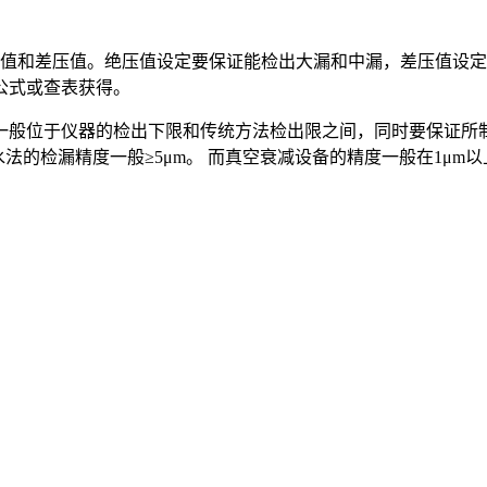
和差压值。绝压值设定要保证能检出大漏和中漏，差压值设定
公式或查表获得。
般位于仪器的检出下限和传统方法检出限之间，同时要保证所制
法的检漏精度一般≥5μm。 而真空衰减设备的精度一般在1μm