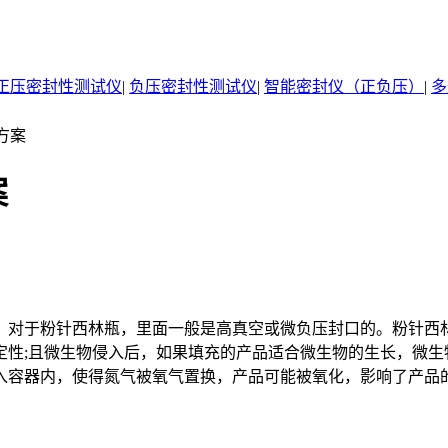
正压密封性测试仪
|
负压密封性测试仪
|
智能密封仪（正负压）
|
多
方案
案
对于粉针西林瓶，里面一般是高真空或微负压封口的。粉针西林
定性;且微生物侵入后，如果填充的产品适合微生物的生长，微生
入容器内，使得氮气被氧气置换，产品可能被氧化，影响了产品的