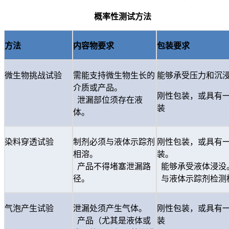
概率性测试方法
方法
内容物要求
包装要求
微生物挑战试验
需能支持微生物生长的
能够承受压力和沉
介质或产品。
刚性包装，或具有
泄漏部位须存在液
装
体。
染料穿透试验
制剂必须与液体示踪剂
刚性包装，或具有
相溶。
装。
产品不得堵塞泄漏路
能够承受液体浸没
径。
与液体示踪剂检测
气泡产生试验
泄漏处须产生气体。
刚性包装，或具有
产品（尤其是液体或
装