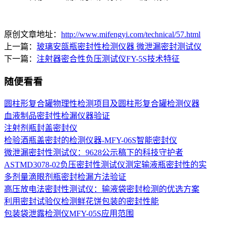
原创文章地址：
http://www.mifengyi.com/technical/57.html
上一篇：
玻璃安瓿瓶密封性检测仪器 微泄漏密封测试仪
下一篇：
注射器密合性负压测试仪FY-5S技术特征
随便看看
圆柱形复合罐物理性检测项目及圆柱形复合罐检测仪器
血液制品密封性检漏仪器验证
注射剂瓶封盖密封仪
检验酒瓶盖密封的检测仪器-MFY-06S智能密封仪
微泄漏密封性测试仪：9628公示稿下的科技守护者
ASTMD3078-02负压密封性测试仪测定输液瓶密封性的实
多剂量滴眼剂瓶密封检漏方法验证
高压放电法密封性测试仪：输液袋密封检测的优选方案
利用密封试验仪检测鲜花饼包装的密封性能
包装袋泄露检测仪MFY-05S应用范围