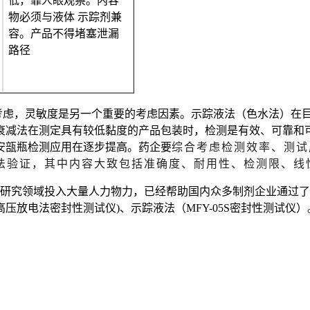
低，靠人眼观察。内容
物必须与液体
示踪剂兼
容。产品不得堵塞泄漏
路径
考虑，
灵敏度是
另
一个重要的考虑因素。
示踪液法（色水法）在
衰减法在测定具有较低黏度的产品包装时，检测是有效、可靠和
安瓿瓶检测应用在逐步提高
。
药企要
综合考虑检测效率、测试
法
验证，其中内容大致包括准确度、耐用性、检测限、线
研究
领域投入大量人力物力
，已经帮助国内众多制剂企业通过了
HV高压放电法密封性测试仪)
、示踪液法（
MFY-05S密封性测试仪
）